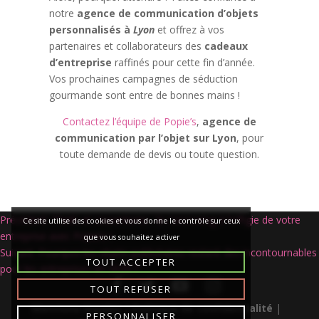
notre
agence de communication d’objets
personnalisés à
Lyon
et offrez à vos
partenaires et collaborateurs des
cadeaux
d’entreprise
raffinés pour cette fin d’année.
Vos prochaines campagnes de séduction
gourmande sont entre de bonnes mains !
Contactez l’équipe de Popie’s
,
agence de
communication par l’objet sur Lyon
, pour
toute demande de devis ou toute question.
Navigation
Précédent:
Plaids et couvertures : le cocooning à l’effigie de votre
Ce site utilise des cookies et vous donne le contrôle sur ceux
de
entreprise avec Popie’s !
que vous souhaitez activer
l’article
Suivant:
Pourquoi les objets publicitaires restent des incontournables
TOUT ACCEPTER
pour les entreprises en 2025 ?
TOUT REFUSER
Mentions légales
|
Politique de confidentialité
|
PERSONNALISER