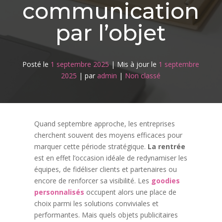
communication
par l’objet
Posté le
1 septembre 2025
|
Mis à jour le
1 septembre
2025
|
par
admin
|
Non classé
Quand septembre approche, les entreprises
cherchent souvent des moyens efficaces pour
marquer cette période stratégique.
La rentrée
est en effet l’occasion idéale de redynamiser les
équipes, de fidéliser clients et partenaires ou
encore de renforcer sa visibilité. Les
goodies
personnalisés
occupent alors une place de
choix parmi les solutions conviviales et
performantes. Mais quels objets publicitaires