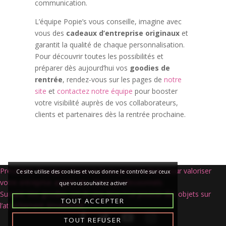
communication.
L’équipe Popie’s vous conseille, imagine avec
vous des
cadeaux d’entreprise originaux
et
garantit la qualité de chaque personnalisation.
Pour découvrir toutes les possibilités et
préparer dès aujourd’hui vos
goodies de
rentrée
, rendez-vous sur les pages de
notre
site
et
contactez notre équipe
pour booster
votre visibilité auprès de vos collaborateurs,
clients et partenaires dès la rentrée prochaine.
Navigation
Précédent:
Pourquoi choisir la fouta personnalisée pour valoriser
Ce site utilise des cookies et vous donne le contrôle sur ceux
de
votre entreprise auprès des clients professionnels
que vous souhaitez activer
l’article
Suivant:
Vos goodies ont-ils une âme ? Le pouvoir des objets sur
TOUT ACCEPTER
l’attachement émotionnel
TOUT REFUSER